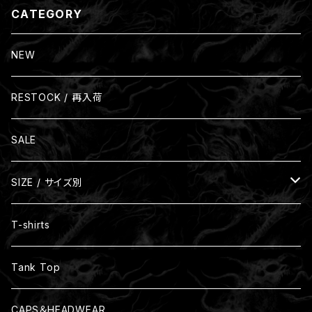
CATEGORY
NEW
RESTOCK / 再入荷
SALE
SIZE / サイズ別
Size S
T-shirts
Size M
Tank Top
Size L
CAPS＆HEADWEAR