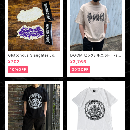
Gluttonous Slaughter Logo
DOOM ビッグシルエット T-shi
Big Sticker /クリアステッカー
rt Beige
¥702
¥3,766
10%OFF
30%OFF