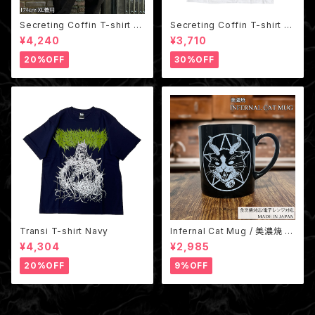
Secreting Coffin T-shirt Bl
Secreting Coffin T-shirt W
ack
hite
¥4,240
¥3,710
20%OFF
30%OFF
Transi T-shirt Navy
Infernal Cat Mug / 美濃焼 地
獄猫マグカップ 国産（非売品ス
¥4,304
¥2,985
テッカー付き）
20%OFF
9%OFF