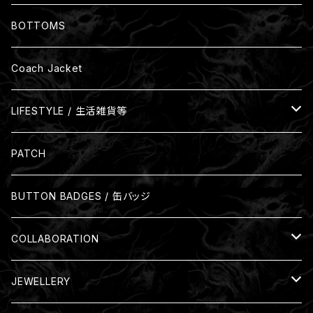
裏起毛
BOTTOMS
Coach Jacket
LIFESTYLE / 生活雑貨等
Glass
PATCH
Mug
BUTTON BADGES / 缶バッジ
COLLABORATION
Nil:GRAVE
JEWELLERY