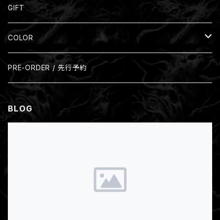
Silver Ring
GIFT
COLOR
Black
PRE-ORDER / 先行予約
Beige
BLOG
Brown
Gray
Green
Navy