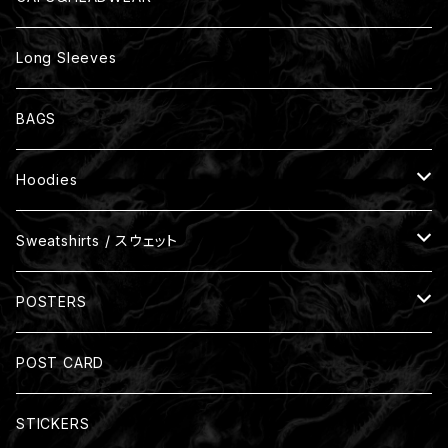
Size XL
Long Sleeves
Size XXL
BAGS
Size XXXL
Hoodies
One Size
裏パイル
Sweatshirts / スウェット
裏起毛
裏パイル
POSTERS
Zip-up Hoodies
裏起毛
Size: A3(297mm x 420mm)
POST CARD
裏パイル
Size: B3(364mm x 515mm)
STICKERS