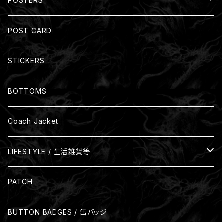
POSTERS
Zip-up Hoodies
裏起毛
Size: A3(297mm x 420mm)
POST CARD
裏パイル
Size: B3(364mm x 515mm)
STICKERS
裏起毛
BOTTOMS
Coach Jacket
LIFESTYLE / 生活雑貨等
Glass
PATCH
Mug
BUTTON BADGES / 缶バッジ