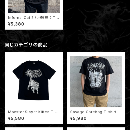
Infernal Cat 2 / 地獄猫 2 T-s
hirt
¥5,380
同じカテゴリの商品
Monster Slayer Kitten T-sh
Savage Gorehog T-shirt
irt / モンスタースレイヤー子猫
¥5,580
¥5,980