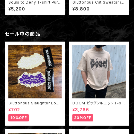
Souls to Deny T-shirt Purp
Gluttonous Cat Sweatshirt
le（非売品ミニポスター付き）
/ 地域の悪魔猫 クルーネックス
¥5,200
¥8,800
ウェット (裏パイル)
セール中の商品
Gluttonous Slaughter Logo
DOOM ビッグシルエット T-shi
Big Sticker /クリアステッカー
rt Beige
¥702
¥3,766
10%OFF
30%OFF