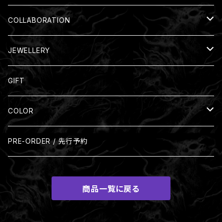
COLLABORATION
Nil:GRAVE
JEWELLERY
Silver Ring
GIFT
COLOR
Black
PRE-ORDER / 先行予約
Beige
商品一覧に戻る
Brown