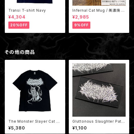
Transi T-shirt Navy
Infernal Cat Mug / 美濃焼 地
獄猫マグカップ 国産（非売品ス
¥4,304
¥2,985
テッカー付き）
20%OFF
9%OFF
その他の商品
The Monster Slayer Cat T-
Gluttonous Slaughter Patc
shirt / モンスター猫
h
¥5,380
¥1,100