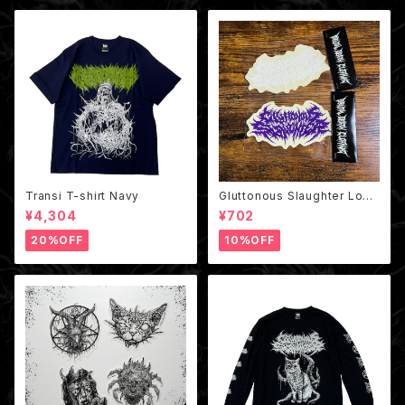
Transi T-shirt Navy
Gluttonous Slaughter Logo
Big Sticker /クリアステッカー
¥4,304
¥702
20%OFF
10%OFF