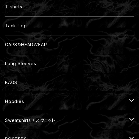
Size S
T-shirts
Size M
Tank Top
Size L
CAPS＆HEADWEAR
Size XL
Long Sleeves
Size XXL
BAGS
Size XXXL
Hoodies
One Size
裏パイル
Sweatshirts / スウェット
裏起毛
裏パイル