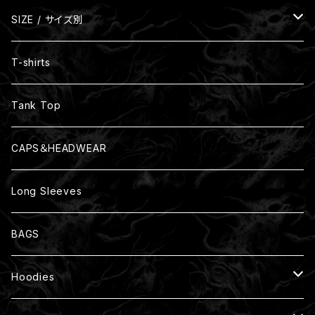
SIZE / サイズ別
Size S
T-shirts
Size M
Tank Top
Size L
CAPS＆HEADWEAR
Size XL
Long Sleeves
Size XXL
BAGS
Size XXXL
Hoodies