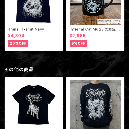
Transi T-shirt Navy
Infernal Cat Mug / 美濃焼 地
獄猫マグカップ 国産（非売品ス
¥4,304
¥2,985
テッカー付き）
20%OFF
9%OFF
その他の商品