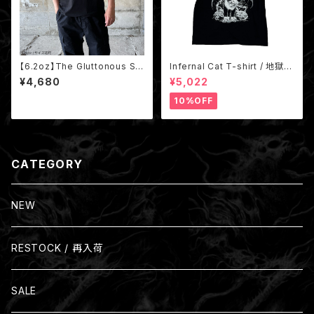
【6.2oz】The Gluttonous Sla
Infernal Cat T-shirt / 地獄猫
ughter T-shirt White
Pink
¥4,680
¥5,022
10%OFF
CATEGORY
NEW
RESTOCK / 再入荷
SALE