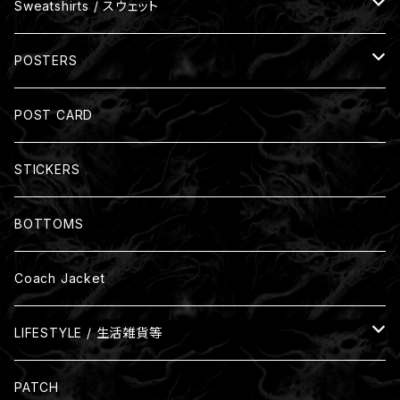
One Size
裏パイル
Sweatshirts / スウェット
裏起毛
裏パイル
POSTERS
Zip-up Hoodies
裏起毛
Size: A3(297mm x 420mm)
POST CARD
裏パイル
Size: B3(364mm x 515mm)
STICKERS
裏起毛
BOTTOMS
Coach Jacket
LIFESTYLE / 生活雑貨等
Glass
PATCH