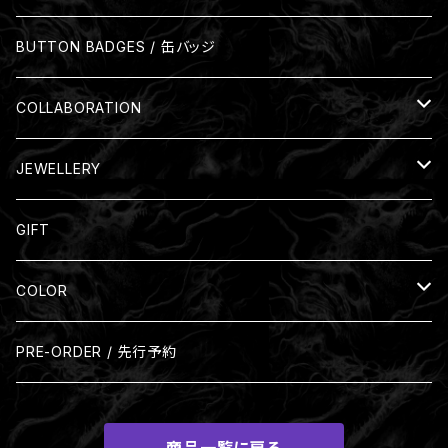
Mug
BUTTON BADGES / 缶バッジ
COLLABORATION
Nil:GRAVE
JEWELLERY
Silver Ring
GIFT
COLOR
Black
PRE-ORDER / 先行予約
Beige
商品一覧に戻る