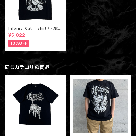
Infernal Cat T-shirt / 地獄猫
Red
¥5,022
10%OFF
同じカテゴリの商品