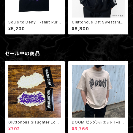
Souls to Deny T-shirt Purp
Gluttonous Cat Sweatshirt
le（非売品ミニポスター付き）
/ 地域の悪魔猫 クルーネックス
¥5,200
¥8,800
ウェット (裏パイル)
セール中の商品
Gluttonous Slaughter Logo
DOOM ビッグシルエット T-shi
Big Sticker /クリアステッカー
rt Beige
¥702
¥3,766