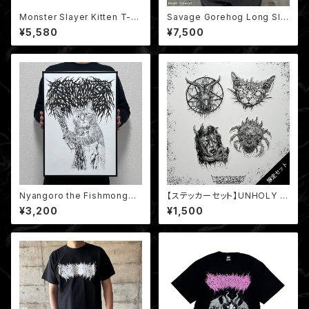
Monster Slayer Kitten T-sh
Savage Gorehog Long Sle
irt / モンスタースレイヤー子猫
eve
¥5,580
¥7,500
Nyangoro the Fishmonger
【ステッカーセット】UNHOLY S
Poster / 解体猫ニャンゴロウ B
TICKERS SET
¥3,200
¥1,500
3ポスター