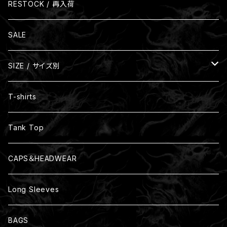
RESTOCK / 再入荷
SALE
SIZE / サイズ別
Size S
T-shirts
Size M
Tank Top
Size L
CAPS＆HEADWEAR
Size XL
Long Sleeves
Size XXL
BAGS