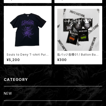
Souls to Deny T-shirt Purp
缶バッジ各種01 / Button Bad
le（非売品ミニポスター付き）
ges
¥5,200
¥300
CATEGORY
NEW