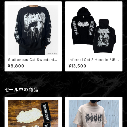
Gluttonous Cat Sweatshirt
Infernal Cat 2 Hoodie / 地
/ 地域の悪魔猫 クルーネックス
獄猫 2 （裏起毛）
¥8,800
¥13,500
ウェット (裏パイル)
セール中の商品