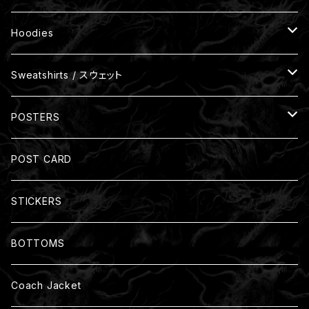
Size XXXL
Hoodies
One Size
裏パイル
Sweatshirts / スウェット
裏起毛
裏パイル
POSTERS
Zip-up Hoodies
裏起毛
Size: A3(297mm x 420mm)
POST CARD
裏パイル
Size: B3(364mm x 515mm)
STICKERS
裏起毛
BOTTOMS
Coach Jacket