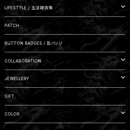
LIFESTYLE / 生活雑貨等
Glass
PATCH
Mug
BUTTON BADGES / 缶バッジ
COLLABORATION
Nil:GRAVE
JEWELLERY
Silver Ring
GIFT
COLOR