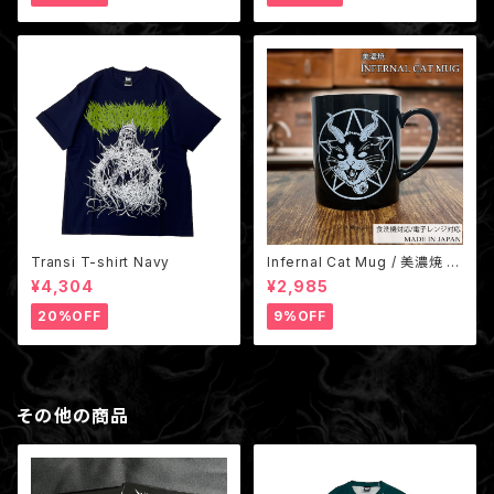
Transi T-shirt Navy
Infernal Cat Mug / 美濃焼 地
獄猫マグカップ 国産（非売品ス
¥4,304
¥2,985
テッカー付き）
20%OFF
9%OFF
その他の商品