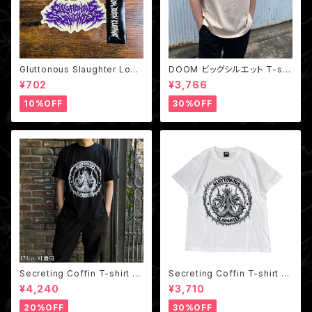
Gluttonous Slaughter Logo
DOOM ビッグシルエット T-shi
Big Sticker /クリアステッカー
rt Beige
¥702
¥3,766
10%OFF
30%OFF
Secreting Coffin T-shirt Bl
Secreting Coffin T-shirt W
ack
hite
¥4,240
¥3,710
20%OFF
30%OFF