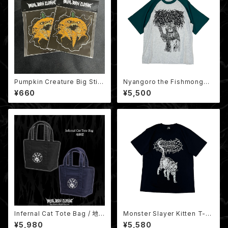
Pumpkin Creature Big Stic
Nyangoro the Fishmonger
ker / カボチャのクリーチャース
/ 解体猫ニャンゴロウ ラグランT
¥660
¥5,500
テッカー
-shirt（グリーン）
Infernal Cat Tote Bag / 地
Monster Slayer Kitten T-sh
獄猫トートバッグ（缶バッジ付き）
irt / モンスタースレイヤー子猫
¥5,980
¥5,580