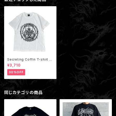
Secreting Coffin T-shirt W
hite
¥3,710
30%OFF
同じカテゴリの商品