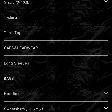
SIZE / サイズ別
Size S
T-shirts
Size M
Tank Top
Size L
CAPS＆HEADWEAR
Size XL
Long Sleeves
Size XXL
BAGS
Size XXXL
Hoodies
One Size
裏パイル
Sweatshirts / スウェット