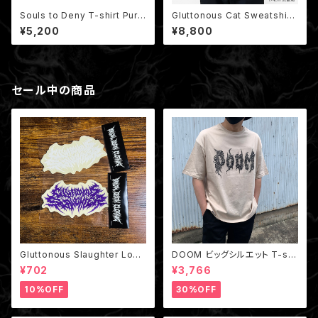
Souls to Deny T-shirt Purp
Gluttonous Cat Sweatshirt
le（非売品ミニポスター付き）
/ 地域の悪魔猫 クルーネックス
¥5,200
¥8,800
ウェット (裏パイル)
セール中の商品
Gluttonous Slaughter Logo
DOOM ビッグシルエット T-shi
Big Sticker /クリアステッカー
rt Beige
¥702
¥3,766
10%OFF
30%OFF