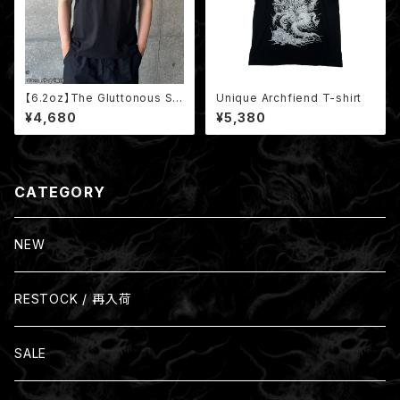
【6.2oz】The Gluttonous Sla
Unique Archfiend T-shirt
ughter T-shirt Purple
¥4,680
¥5,380
CATEGORY
NEW
RESTOCK / 再入荷
SALE