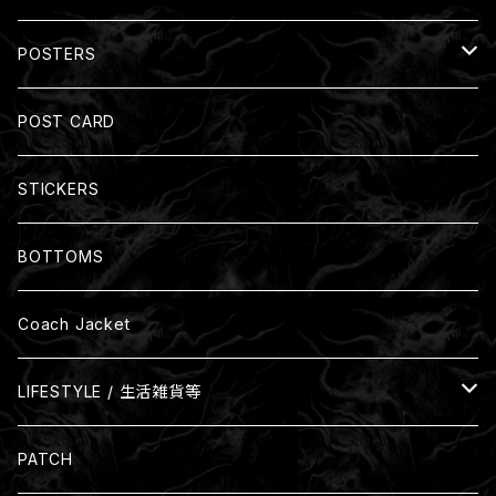
裏起毛
裏パイル
POSTERS
Zip-up Hoodies
裏起毛
Size: A3(297mm x 420mm)
POST CARD
裏パイル
Size: B3(364mm x 515mm)
STICKERS
裏起毛
BOTTOMS
Coach Jacket
LIFESTYLE / 生活雑貨等
Glass
PATCH