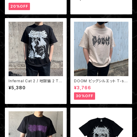
hirt
20%OFF
Infernal Cat 2 / 地獄猫 2 T-s
DOOM ビッグシルエット T-shi
hirt
rt Beige
¥5,380
¥3,766
30%OFF