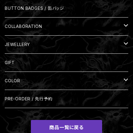
Mug
BUTTON BADGES / 缶バッジ
COLLABORATION
Nil:GRAVE
JEWELLERY
Silver Ring
GIFT
COLOR
Black
PRE-ORDER / 先行予約
Beige
商品一覧に戻る