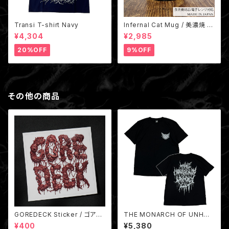
Transi T-shirt Navy
Infernal Cat Mug / 美濃焼 地
獄猫マグカップ 国産（非売品ス
¥4,304
¥2,985
テッカー付き）
20%OFF
9%OFF
その他の商品
GOREDECK Sticker / ゴアデ
THE MONARCH OF UNHOL
ッキ
Y CAT/ 邪悪なる猫の君主 T-s
¥400
¥5,380