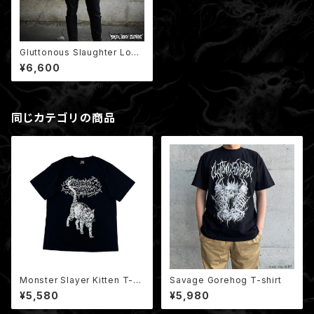
Gluttonous Slaughter Logo
Long Sleeve
¥6,600
同じカテゴリの商品
Monster Slayer Kitten T-sh
Savage Gorehog T-shirt
irt / モンスタースレイヤー子猫
¥5,580
¥5,980