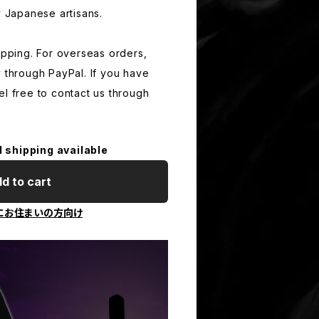
y Japanese artisans.
hipping. For overseas orders,
y through PayPal. If you have
el free to contact us through
l shipping available
d to cart
にお住まいの方向け