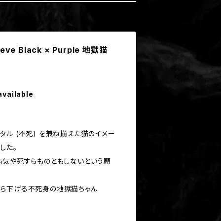
leeve Black × Purple 地獄猫
available
ル (不死) を兼ね揃えた猫のイメー
した。
病気や死すらものともしないという願
ら下げる不死身の地獄猫ちゃん