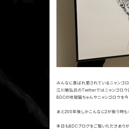
みんなに喜ばれ愛されているニャンゴロ
江川敏弘氏のTwitterではニャンゴロウ
BDCの地獄猫ちゃんやニャンゴロウを今
あと200年後しかこんなに2が揃う時も
本日もBDCブログをご覧いただきありが