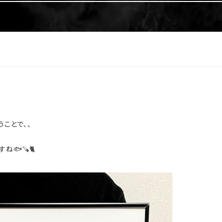
うことで、、
ですね
🐟🪚🐈