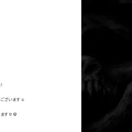
！
ございます☺️
す🤘💀