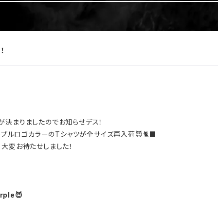
ー！
が決まりましたのでお知らせデス！
 のパープルロゴカラーのTシャツが全サイズ再入荷😈🐈‍⬛
、大変お待たせしました！
rple😈