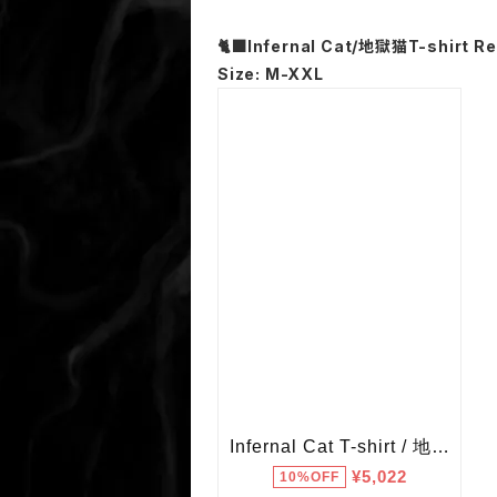
🐈‍⬛Infernal Cat/地獄猫T-shirt Re
Size: M-XXL