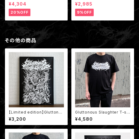
獄猫マグカップ 国産（非売品ス
¥4,304
¥2,985
テッカー付き）
20%OFF
9%OFF
その他の商品
【Limited edition】Gluttonou
Gluttonous Slaughter T-shi
s Creatures Poster / B3ポ
rt / Black
¥3,200
¥4,580
スター