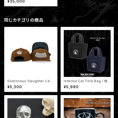
¥35,000
同じカテゴリの商品
Gluttonous Slaughter CAP
Infernal Cat Tote Bag / 地
Brown x White
獄猫トートバッグ（缶バッジ付き）
¥5,300
¥5,980