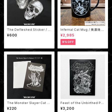
The Defleshed Sticker / ス
Infernal Cat Mug / 美濃焼 地
カルステッカー
獄猫マグカップ 国産（非売品ス
¥600
¥2,985
テッカー付き）
9%OFF
The Monster Slayer Cat Po
Feast of the Unbirthed Po
stcard / モンスター猫ポストカ
ster / B3ポスター
¥220
¥3,200
ード