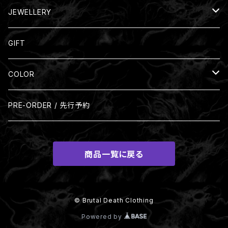
Nil:GRAVE
JEWELLERY
Silver Ring
GIFT
COLOR
Black
PRE-ORDER / 先行予約
Beige
商品一覧に戻る
Brown
Gray
© Brutal Death Clothing
Powered by