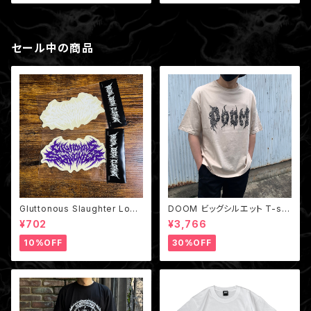
セール中の商品
Gluttonous Slaughter Logo
DOOM ビッグシルエット T-shi
Big Sticker /クリアステッカー
rt Beige
¥702
¥3,766
10%OFF
30%OFF