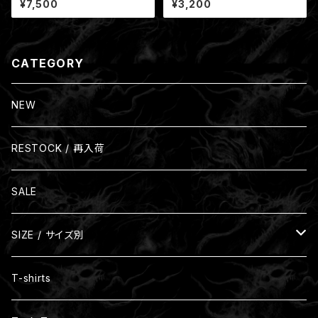
¥7,500
¥3,200
CATEGORY
NEW
RESTOCK / 再入荷
SALE
SIZE / サイズ別
Size S
T-shirts