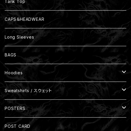
Size M
Tank Top
Size L
CAPS＆HEADWEAR
Size XL
Long Sleeves
Size XXL
BAGS
Size XXXL
Hoodies
One Size
裏パイル
Sweatshirts / スウェット
裏起毛
裏パイル
POSTERS
Zip-up Hoodies
裏起毛
Size: A3(297mm x 420mm)
POST CARD