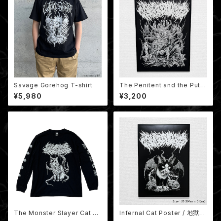
Savage Gorehog T-shirt
The Penitent and the Putri
d Poster / B3ポスター
¥5,980
¥3,200
The Monster Slayer Cat Lo
Infernal Cat Poster / 地獄猫
ng Sleeve / モンスター猫
B3 ポスター