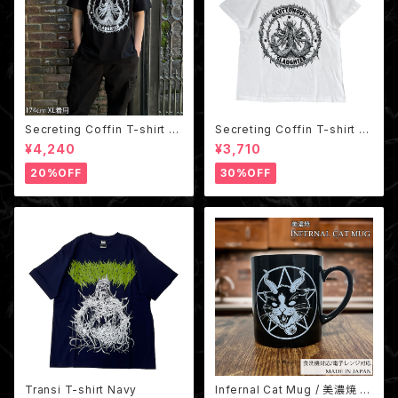
Secreting Coffin T-shirt Bl
Secreting Coffin T-shirt W
ack
hite
¥4,240
¥3,710
20%OFF
30%OFF
Transi T-shirt Navy
Infernal Cat Mug / 美濃焼 地