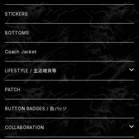
裏パイル
Size: B3(364mm x 515mm)
STICKERS
裏起毛
BOTTOMS
Coach Jacket
LIFESTYLE / 生活雑貨等
Glass
PATCH
Mug
BUTTON BADGES / 缶バッジ
COLLABORATION